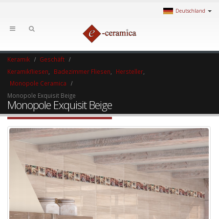
Deutschland
Keramik
Geschäft
Keramikfliesen
,
Badezimmer Fliesen
,
Hersteller
,
Monopole Ceramica
Monopole Exquisit Beige
Monopole Exquisit Beige