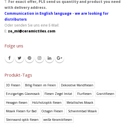
T:
For exact offer, PLS send us quantity and product you need
with delivery address.
Communication in English language - we are looking for
distributors
Oder senden Sie uns eine E-Mail:
E:
zo_mi@ceramictiles.com
Folge uns
Produkt-Tags
3D Fliesen
Billig Fliesen im Freien
Dekorative Wandfliesen
Einzigartiges Glasmosaik
Fliesen Ziegel Imitat
Flurfliesen
Granitfliesen
Hexagon fliesen
Holzholzoptik fliesen
Metallisches Mosaik
Mosaik Fliesen für Bad
Octagon Fliesen
Schwimmbad Mosaik
Steinwand optik fliesen
weiße Keramikfliesen