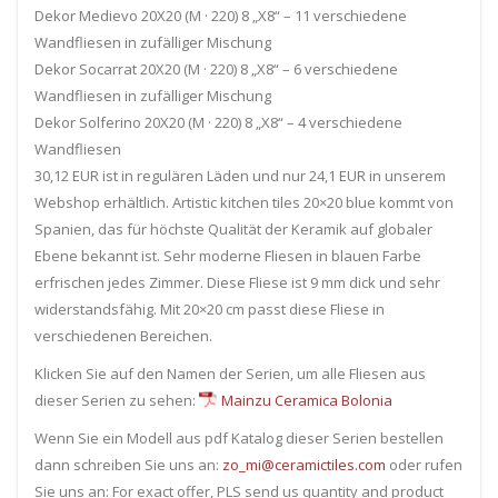
Dekor Medievo 20X20 (M · 220) 8 „X8“ – 11 verschiedene
Wandfliesen in zufälliger Mischung
Dekor Socarrat 20X20 (M · 220) 8 „X8“ – 6 verschiedene
Wandfliesen in zufälliger Mischung
Dekor Solferino 20X20 (M · 220) 8 „X8“ – 4 verschiedene
Wandfliesen
30,12 EUR ist in regulären Läden und nur 24,1 EUR in unserem
Webshop erhältlich. Artistic kitchen tiles 20×20 blue kommt von
Spanien, das für höchste Qualität der Keramik auf globaler
Ebene bekannt ist. Sehr moderne Fliesen in blauen Farbe
erfrischen jedes Zimmer. Diese Fliese ist 9 mm dick und sehr
widerstandsfähig. Mit 20×20 cm passt diese Fliese in
verschiedenen Bereichen.
Klicken Sie auf den Namen der Serien, um alle Fliesen ​​aus
dieser Serien zu sehen:
Mainzu Ceramica Bolonia
Wenn Sie ein Modell aus pdf Katalog dieser Serien bestellen
dann schreiben Sie uns an:
zo_mi@ceramictiles.com
oder rufen
Sie uns an: For exact offer, PLS send us quantity and product