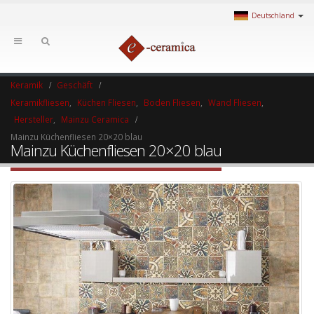
Deutschland
Keramik
Geschäft
Keramikfliesen
,
Küchen Fliesen
,
Boden Fliesen
,
Wand Fliesen
,
Hersteller
,
Mainzu Ceramica
Mainzu Küchenfliesen 20×20 blau
Mainzu Küchenfliesen 20×20 blau