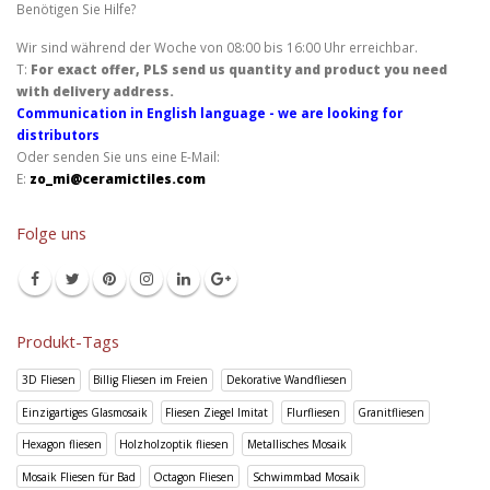
Benötigen Sie Hilfe?
Wir sind während der Woche von 08:00 bis 16:00 Uhr erreichbar.
T:
For exact offer, PLS send us quantity and product you need
with delivery address.
Communication in English language - we are looking for
distributors
Oder senden Sie uns eine E-Mail:
E:
zo_mi@ceramictiles.com
Folge uns
Produkt-Tags
3D Fliesen
Billig Fliesen im Freien
Dekorative Wandfliesen
Einzigartiges Glasmosaik
Fliesen Ziegel Imitat
Flurfliesen
Granitfliesen
Hexagon fliesen
Holzholzoptik fliesen
Metallisches Mosaik
Mosaik Fliesen für Bad
Octagon Fliesen
Schwimmbad Mosaik