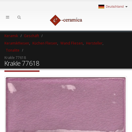
Deutschland
Keramik
Geschäft
Keramikfliesen
,
Küchen Fliesen
,
Wand Fliesen
,
Hersteller
,
Tonalite
Krakle 77618
Krakle 77618