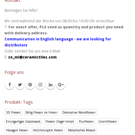
Benötigen Sie Hilfe?
Wir sind während der Woche von 08:00 bis 16:00 Uhr erreichbar.
T:
For exact offer, PLS send us quantity and product you need
with delivery address.
Communication in English language - we are looking for
distributors
Oder senden Sie uns eine E-Mail:
E:
zo_mi@ceramictiles.com
Folge uns
Produkt-Tags
3D Fliesen
Billig Fliesen im Freien
Dekorative Wandfliesen
Einzigartiges Glasmosaik
Fliesen Ziegel Imitat
Flurfliesen
Granitfliesen
Hexagon fliesen
Holzholzoptik fliesen
Metallisches Mosaik