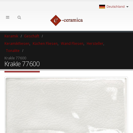
Deutschland
Keramik
Geschäft
Keramikfliesen
,
Küchen Fliesen
,
Wand Fliesen
,
Hersteller
,
Tonalite
Krakle 77600
Krakle 77600