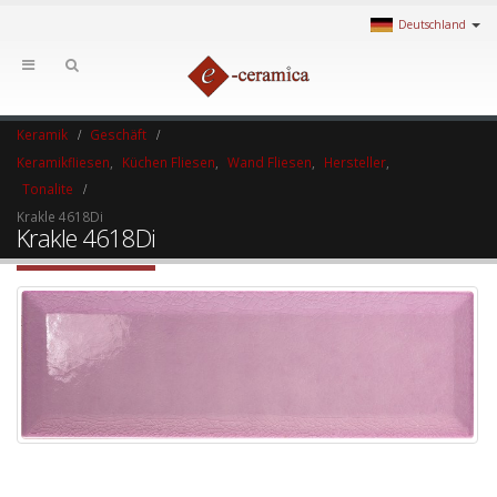
Deutschland
Keramik
Geschäft
Keramikfliesen
,
Küchen Fliesen
,
Wand Fliesen
,
Hersteller
,
Tonalite
Krakle 4618Di
Krakle 4618Di