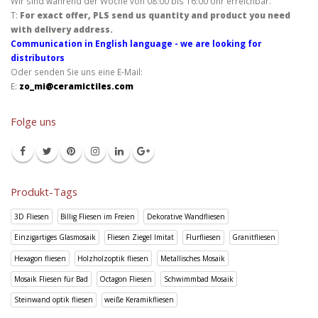
Wir sind während der Woche von 08:00 bis 16:00 Uhr erreichbar.
T:
For exact offer, PLS send us quantity and product you need
with delivery address.
Communication in English language - we are looking for
distributors
Oder senden Sie uns eine E-Mail:
E:
zo_mi@ceramictiles.com
Folge uns
Produkt-Tags
3D Fliesen
Billig Fliesen im Freien
Dekorative Wandfliesen
Einzigartiges Glasmosaik
Fliesen Ziegel Imitat
Flurfliesen
Granitfliesen
Hexagon fliesen
Holzholzoptik fliesen
Metallisches Mosaik
Mosaik Fliesen für Bad
Octagon Fliesen
Schwimmbad Mosaik
Steinwand optik fliesen
weiße Keramikfliesen