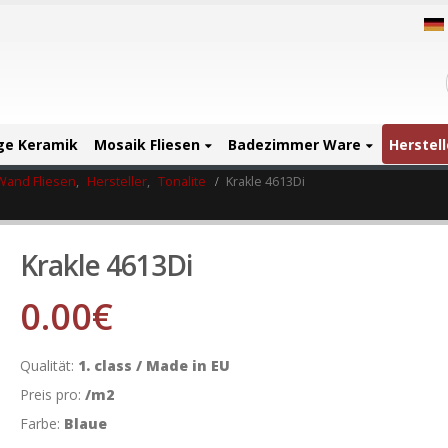
ige Keramik
Mosaik Fliesen
Badezimmer Ware
Herstell
Wand Fliesen
,
Hersteller
,
Tonalite
Krakle 4613Di
Krakle 4613Di
0.00
€
Qualität:
1. class / Made in EU
Preis pro:
/m2
Farbe:
Blaue