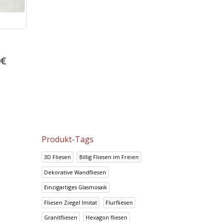
Badezimmer Fliese
Keope Ciottolato Rosso
Metropolitan Grey
57.38
€
0
€
66.82
€
71.72
€
83.53
€
Produkt-Tags
3D Fliesen
Billig Fliesen im Freien
Dekorative Wandfliesen
Einzigartiges Glasmosaik
Fliesen Ziegel Imitat
Flurfliesen
Granitfliesen
Hexagon fliesen