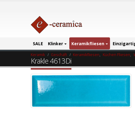
SALE
Klinker
Keramikfliesen
Einzigart
Keramik
Geschäft
Keramikfliesen
,
Küchen Fliesen
,
Krakle 4613Di