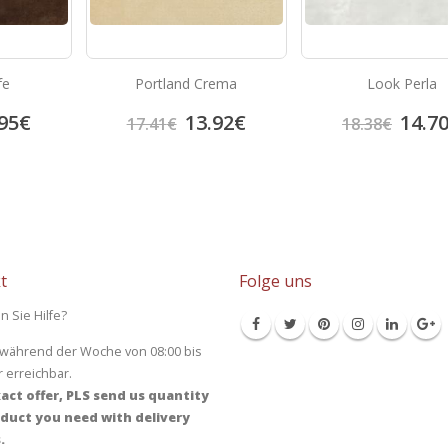
fe
Portland Crema
Look Perla
95
€
13.92
€
14.7
17.41
€
18.38
€
t
Folge uns
n Sie Hilfe?
 während der Woche von 08:00 bis
r erreichbar.
act offer, PLS send us quantity
duct you need with delivery
.