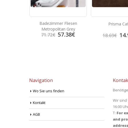
Badezimmer Fliesen
lato Rosso
Prisma Ca
Metropolitan Grey
57.38
€
6.82
€
14.
71.72
€
18.69
€
Navigation
Kontak
Benötige
Wo Sie uns finden
Wir sind
Kontakt
16:00 Uh
T:
For ex
AGB
and pro
address