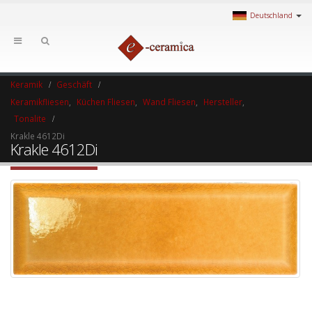
Deutschland
Keramik
Geschäft
Keramikfliesen
,
Küchen Fliesen
,
Wand Fliesen
,
Hersteller
,
Tonalite
Krakle 4612Di
Krakle 4612Di