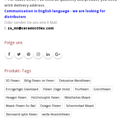
with delivery address.
Communication in English language - we are looking for
distributors
Oder senden Sie uns eine E-Mail:
E:
zo_mi@ceramictiles.com
Folge uns
Produkt-Tags
3D Fliesen
Billig Fliesen im Freien
Dekorative Wandfliesen
Einzigartiges Glasmosaik
Fliesen Ziegel Imitat
Flurfliesen
Granitfliesen
Hexagon fliesen
Holzholzoptik fliesen
Metallisches Mosaik
Mosaik Fliesen für Bad
Octagon Fliesen
Schwimmbad Mosaik
Steinwand optik fliesen
weiße Keramikfliesen