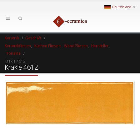
Deutschland
Keramik
Geschäft
Keramikfliesen
,
Küchen Fliesen
,
Wand Fliesen
,
Hersteller
,
Tonalite
Krakle 4612
Krakle 4612