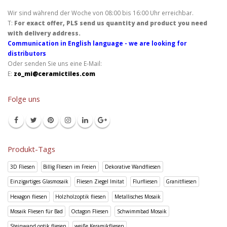
Wir sind während der Woche von 08:00 bis 16:00 Uhr erreichbar.
T:
For exact offer, PLS send us quantity and product you need
with delivery address.
Communication in English language - we are looking for
distributors
Oder senden Sie uns eine E-Mail:
E:
zo_mi@ceramictiles.com
Folge uns
Produkt-Tags
3D Fliesen
Billig Fliesen im Freien
Dekorative Wandfliesen
Einzigartiges Glasmosaik
Fliesen Ziegel Imitat
Flurfliesen
Granitfliesen
Hexagon fliesen
Holzholzoptik fliesen
Metallisches Mosaik
Mosaik Fliesen für Bad
Octagon Fliesen
Schwimmbad Mosaik
Steinwand optik fliesen
weiße Keramikfliesen