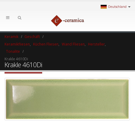
Deutschland
Keramik
Geschäft
Keramikfliesen
,
Küchen Fliesen
,
Wand Fliesen
,
Hersteller
,
Tonalite
Krakle 4610Di
Krakle 4610Di