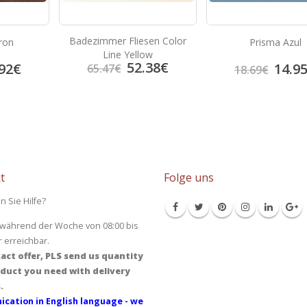
Badezimmer Fliesen Color
ron
Prisma Azul
Line Yellow
52.38
€
92
€
14.9
65.47
€
18.69
€
t
Folge uns
n Sie Hilfe?
 während der Woche von 08:00 bis
r erreichbar.
act offer, PLS send us quantity
duct you need with delivery
.
cation in English language - we