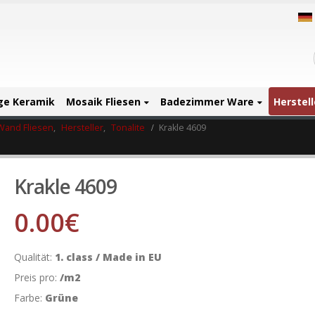
ige Keramik
Mosaik Fliesen
Badezimmer Ware
Herstell
Wand Fliesen
,
Hersteller
,
Tonalite
Krakle 4609
Krakle 4609
0.00
€
Qualität:
1. class / Made in EU
Preis pro:
/m2
Farbe:
Grüne