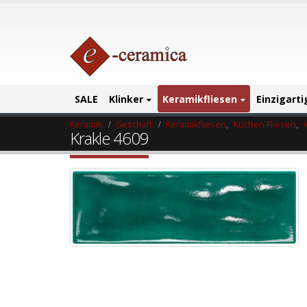
SALE
Klinker
Keramikfliesen
Einzigart
Keramik
Geschäft
Keramikfliesen
,
Küchen Fliesen
,
Krakle 4609