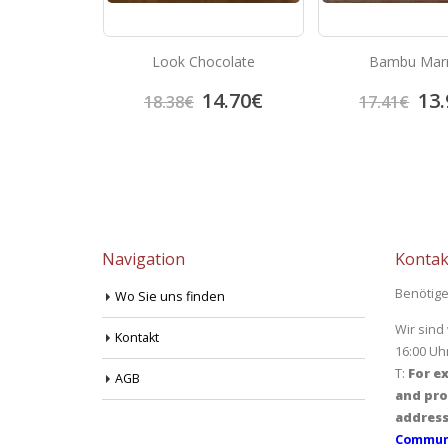
liesen Talia
Look Chocolate
Bambu Mar
cite
4.05
€
14.70
€
13.
18.38
€
17.41
€
Navigation
Kontak
Benötige
Wo Sie uns finden
Wir sind
Kontakt
16:00 Uh
T:
For ex
AGB
and pro
address
Communi