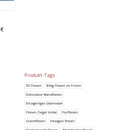
Boden und Wandfliesen Talia
Look Chocolate
Anthracite
24.05
€
5
€
14.70
€
30.06
€
18.38
€
Produkt-Tags
3D Fliesen
Billig Fliesen im Freien
Dekorative Wandfliesen
Einzigartiges Glasmosaik
Fliesen Ziegel Imitat
Flurfliesen
Granitfliesen
Hexagon fliesen
Holzholzoptik fliesen
Metallisches Mosaik