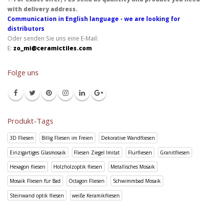
with delivery address.
Communication in English language - we are looking for
distributors
Oder senden Sie uns eine E-Mail:
E:
zo_mi@ceramictiles.com
Folge uns
Produkt-Tags
3D Fliesen
Billig Fliesen im Freien
Dekorative Wandfliesen
Einzigartiges Glasmosaik
Fliesen Ziegel Imitat
Flurfliesen
Granitfliesen
Hexagon fliesen
Holzholzoptik fliesen
Metallisches Mosaik
Mosaik Fliesen für Bad
Octagon Fliesen
Schwimmbad Mosaik
Steinwand optik fliesen
weiße Keramikfliesen