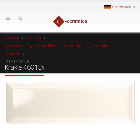
Deutschland
Keramik
Geschäft
Keramikfliesen
,
Küchen Fliesen
,
Wand Fliesen
,
Hersteller
,
Tonalite
Krakle 4601Di
Krakle 4601Di