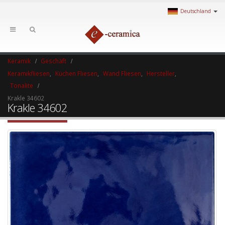
Deutschland
Keramik
Geschäft
Keramikfliesen
,
Küchen Fliesen
,
Wand Fliesen
,
Hersteller
,
Tonalite
Krakle 34602
Krakle 34602