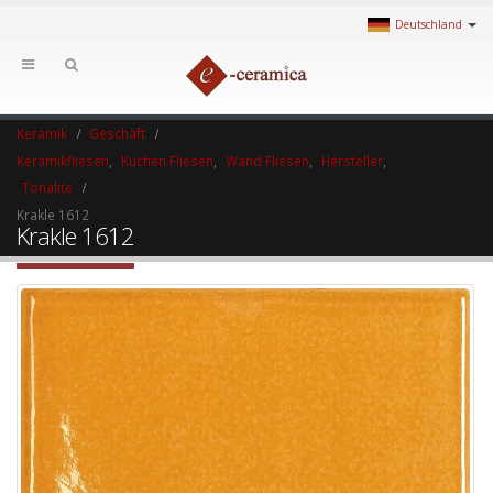
Deutschland
Keramik
Geschäft
Keramikfliesen
,
Küchen Fliesen
,
Wand Fliesen
,
Hersteller
,
Tonalite
Krakle 1612
Krakle 1612