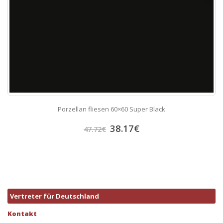
Porzellan fliesen 60×60 Super Black
38.17
€
47.72
€
Vertreter für Deutschland
Kontakt