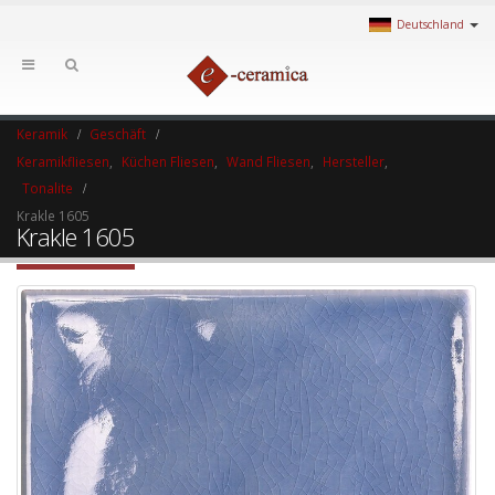
Deutschland
Keramik
Geschäft
Keramikfliesen
,
Küchen Fliesen
,
Wand Fliesen
,
Hersteller
,
Tonalite
Krakle 1605
Krakle 1605