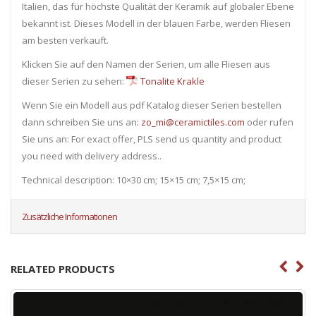
Italien, das für höchste Qualität der Keramik auf globaler Ebene
bekannt ist. Dieses Modell in der blauen Farbe, werden Fliesen
am besten verkauft.
Klicken Sie auf den Namen der Serien, um alle Fliesen ​​aus
dieser Serien zu sehen:
Tonalite Krakle
Wenn Sie ein Modell aus pdf Katalog dieser Serien bestellen
dann schreiben Sie uns an:
zo_mi@ceramictiles.com
oder rufen
Sie uns an: For exact offer, PLS send us quantity and product
you need with delivery address..
Technical description: 10×30 cm; 15×15 cm; 7,5×15 cm;
Zusätzliche Informationen
RELATED PRODUCTS