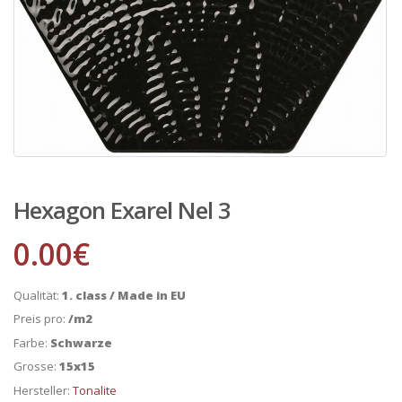
Hexagon Exarel Nel 3
0.00
€
Qualität:
1. class / Made in EU
Preis pro:
/m2
Farbe:
Schwarze
Grosse:
15x15
Hersteller:
Tonalite