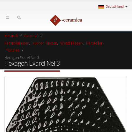
Deutschland
Keramik
Geschäft
Keramikfliesen
,
Küchen Fliesen
,
Wand Fliesen
,
Hersteller
,
Tonalite
Hexagon Exarel Nel 3
Hexagon Exarel Nel 3