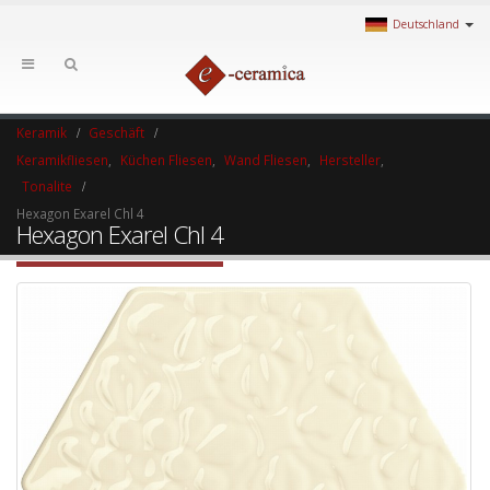
Deutschland
Keramik
Geschäft
Keramikfliesen
,
Küchen Fliesen
,
Wand Fliesen
,
Hersteller
,
Tonalite
Hexagon Exarel Chl 4
Hexagon Exarel Chl 4