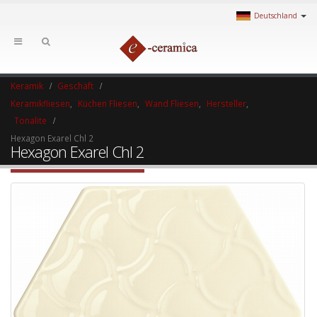
Deutschland
Keramik
Geschäft
Keramikfliesen
,
Küchen Fliesen
,
Wand Fliesen
,
Hersteller
,
Tonalite
Hexagon Exarel Chl 2
Hexagon Exarel Chl 2