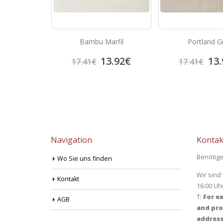
Cafe
Bambu Marfil
Portland G
4.95
€
13.92
€
13.
17.41
€
17.41
€
Navigation
Kontak
Benötige
Wo Sie uns finden
Wir sind
Kontakt
16:00 Uh
T:
For ex
AGB
and pro
address