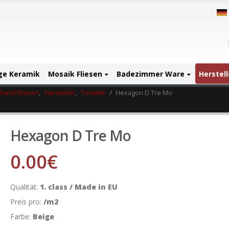
ige Keramik
Mosaik Fliesen
Badezimmer Ware
Herstell
Wand Fliesen
,
Hersteller
,
Tonalite
Hexagon D Tre Mo
Hexagon D Tre Mo
0.00
€
Qualität:
1. class / Made in EU
Preis pro:
/m2
Farbe:
Beige