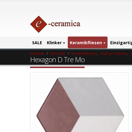
SALE
Klinker
Keramikfliesen
Einzigart
Keramik
Geschäft
Keramikfliesen
,
Küchen Fliesen
,
Hexagon D Tre Mo