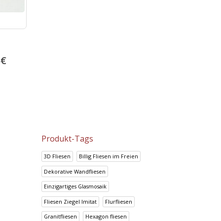
o
Prisma Cafe
Bambu Marfil
5
€
14.95
€
13.92
€
18.69
€
17.41
€
Produkt-Tags
3D Fliesen
Billig Fliesen im Freien
Dekorative Wandfliesen
Einzigartiges Glasmosaik
Fliesen Ziegel Imitat
Flurfliesen
Granitfliesen
Hexagon fliesen