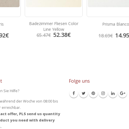
Badezimmer Fliesen Color
ris
Prisma Blanc
Line Yellow
52.38
€
92
€
14.9
65.47
€
18.69
€
t
Folge uns
n Sie Hilfe?
 während der Woche von 08:00 bis
r erreichbar.
act offer, PLS send us quantity
duct you need with delivery
.