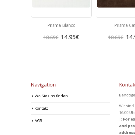
Gris
Prisma Blanco
Prisma Ca
4.95
€
14.95
€
14.
18.69
€
18.69
€
Navigation
Kontak
Benötige
Wo Sie uns finden
Wir sind
Kontakt
16:00 Uh
T:
For ex
AGB
and pro
address