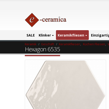
SALE
Klinker
Keramikfliesen
Einzigart
Keramik
Geschäft
Keramikfliesen
,
Küchen Fliesen
,
Hexagon 6535