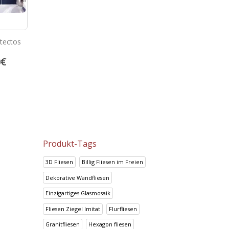
itectos
Prisma Gris
Prisma Blanco
0
€
14.95
€
14.95
€
18.69
€
18.69
€
Produkt-Tags
3D Fliesen
Billig Fliesen im Freien
Dekorative Wandfliesen
Einzigartiges Glasmosaik
Fliesen Ziegel Imitat
Flurfliesen
Granitfliesen
Hexagon fliesen