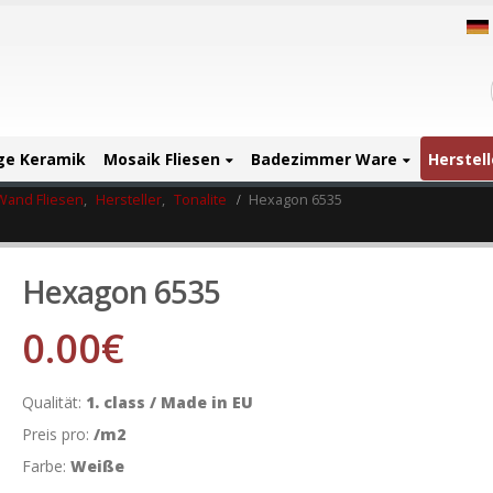
ige Keramik
Mosaik Fliesen
Badezimmer Ware
Herstell
Wand Fliesen
,
Hersteller
,
Tonalite
Hexagon 6535
Hexagon 6535
0.00
€
Qualität:
1. class / Made in EU
Preis pro:
/m2
Farbe:
Weiße