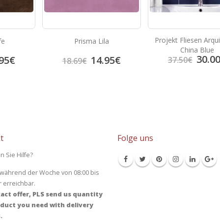
Projekt Fliesen Arqu
fe
Prisma Lila
China Blue
30.0
95
€
14.95
€
37.50
€
18.69
€
t
Folge uns
n Sie Hilfe?
 während der Woche von 08:00 bis
r erreichbar.
act offer, PLS send us quantity
duct you need with delivery
.