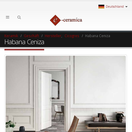
Deutschland
Keramik
Geschäft
Hersteller
,
Cicogres
Habana Ceniza
Habana Ceniza