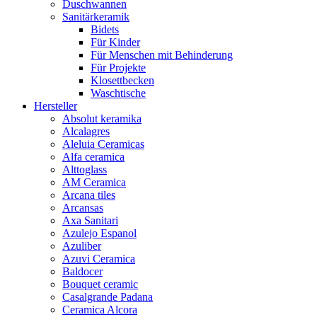
Duschwannen
Sanitärkeramik
Bidets
Für Kinder
Für Menschen mit Behinderung
Für Projekte
Klosettbecken
Waschtische
Hersteller
Absolut keramika
Alcalagres
Aleluia Ceramicas
Alfa ceramica
Alttoglass
AM Ceramica
Arcana tiles
Arcansas
Axa Sanitari
Azulejo Espanol
Azuliber
Azuvi Ceramica
Baldocer
Bouquet ceramic
Casalgrande Padana
Ceramica Alcora