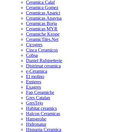
Ceramica Calaf
Ceramica Gomez
Ceramicas Aparici
Ceramicas Apavisa
Ceramicas Borja
Ceramicas MYR
Ceramiche Keope
CeramicTiles.Net
Cicogres
Cinca Ceramicos
Cobsa
Daniel Rubinetterie
Distrimat ceramica
e-Ceramica
El molino
Emigres
Exagres
Fap Ceramiche
Gres Catalan
GresTejo
Habitat ceramics
Halcon Ceramicas
Hansgrohe
Hidronatur
Hispania Ceramica