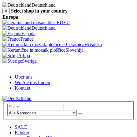
Deutschland
Select shop in your country
×
Europa
EU
Deutschland
España
France
Hrvatska
Slovenija
Srbija
Sverige
|
Über uns
Wo Sie uns finden
Kontakt
SALE
Klinker