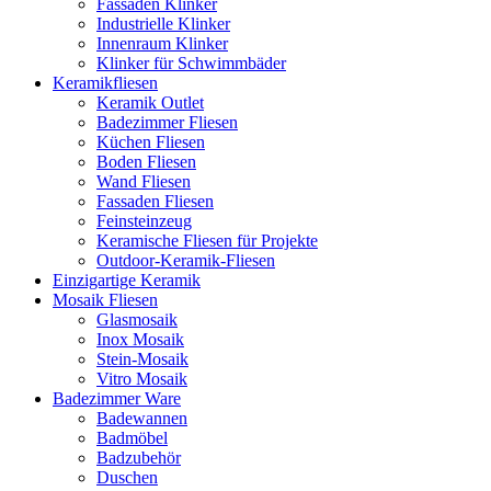
Fassaden Klinker
Industrielle Klinker
Innenraum Klinker
Klinker für Schwimmbäder
Keramikfliesen
Keramik Outlet
Badezimmer Fliesen
Küchen Fliesen
Boden Fliesen
Wand Fliesen
Fassaden Fliesen
Feinsteinzeug
Keramische Fliesen für Projekte
Outdoor-Keramik-Fliesen
Einzigartige Keramik
Mosaik Fliesen
Glasmosaik
Inox Mosaik
Stein-Mosaik
Vitro Mosaik
Badezimmer Ware
Badewannen
Badmöbel
Badzubehör
Duschen