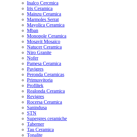
Inalco Cercmica
Iris Ceramica
Mainzu Ceramica
Marmoles Serrat
Mayolica Ceramica
Mban
Monopole Ceramica
Mosavit Mosaico
Natucer Ceramica
Niro Granite
Nofer
Pamesa Ceramica
Pavigres
Peronda Ceramicas
Primusvitoria
Profiltek
Realonda Ceramica
Revigres
Rocersa Ceramica
Sanindusa
STN
Supergres ceramiche
Taberner
Tau Ceramica
Tonalite