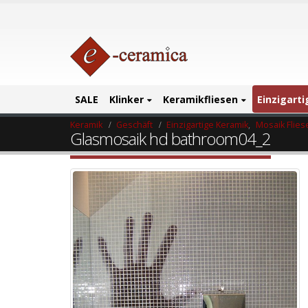
SALE
Klinker
Keramikfliesen
Einzigart
Keramik
Geschäft
Einzigartige Keramik
,
Mosaik Flies
Glasmosaik hd bathroom04_2