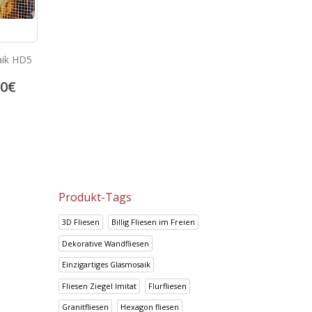
HD Glas-Mosaik-Fliesen
aik HD5
Einzigartige glasmosai
Europe
450.00
€
00
€
500.00
562.50
€
625.00
€
Produkt-Tags
3D Fliesen
Billig Fliesen im Freien
Dekorative Wandfliesen
Einzigartiges Glasmosaik
Fliesen Ziegel Imitat
Flurfliesen
Granitfliesen
Hexagon fliesen