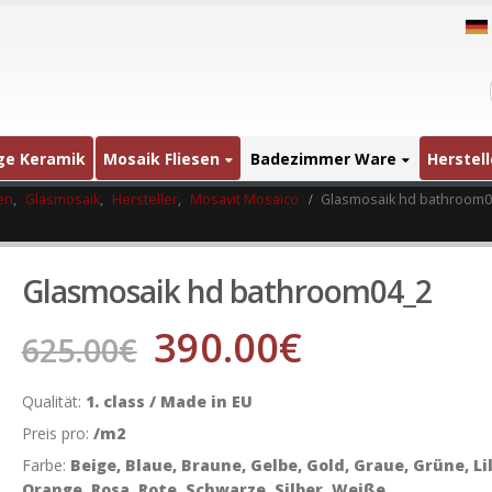
ige Keramik
Mosaik Fliesen
Badezimmer Ware
Herstell
en
,
Glasmosaik
,
Hersteller
,
Mosavit Mosaico
Glasmosaik hd bathroom0
Glasmosaik hd bathroom04_2
390.00
€
625.00
€
Qualität:
1. class / Made in EU
Preis pro:
/m2
Farbe:
Beige, Blaue, Braune, Gelbe, Gold, Graue, Grüne, Lil
Orange, Rosa, Rote, Schwarze, Silber, Weiße