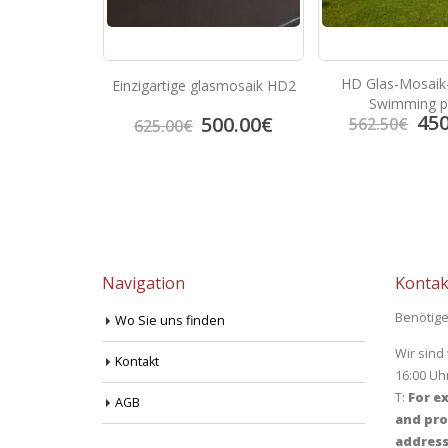
ik-Fliesen
HD Glas-Mosaik-
Einzigartige glasmosaik HD2
pe
Swimming p
50.00
€
450
500.00
€
562.50
€
625.00
€
Navigation
Kontak
Benötige
Wo Sie uns finden
Wir sind
Kontakt
16:00 Uh
T:
For ex
AGB
and pro
address