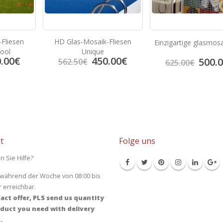
Fliesen
HD Glas-Mosaik-Fliesen
Einzigartige glasmos
ool
Unique
.00
€
450.00
€
500.
562.50
€
625.00
€
t
Folge uns
n Sie Hilfe?
 während der Woche von 08:00 bis
r erreichbar.
act offer, PLS send us quantity
duct you need with delivery
.