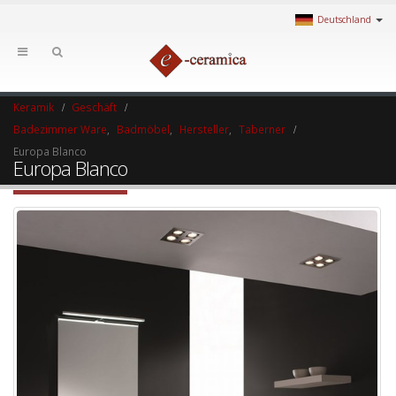
Deutschland
Keramik
Geschäft
Badezimmer Ware
,
Badmöbel
,
Hersteller
,
Taberner
Europa Blanco
Europa Blanco