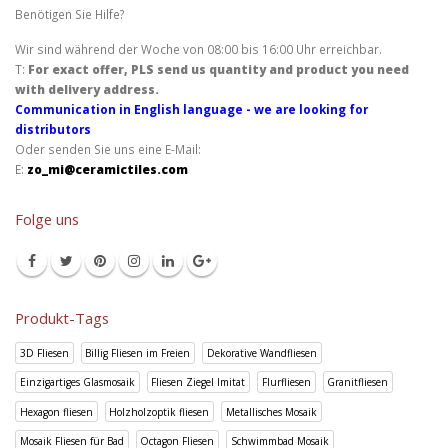
Benötigen Sie Hilfe?
Wir sind während der Woche von 08:00 bis 16:00 Uhr erreichbar.
T:
For exact offer, PLS send us quantity and product you need
with delivery address.
Communication in English language - we are looking for
distributors
Oder senden Sie uns eine E-Mail:
E:
zo_mi@ceramictiles.com
Folge uns
Produkt-Tags
3D Fliesen
Billig Fliesen im Freien
Dekorative Wandfliesen
Einzigartiges Glasmosaik
Fliesen Ziegel Imitat
Flurfliesen
Granitfliesen
Hexagon fliesen
Holzholzoptik fliesen
Metallisches Mosaik
Mosaik Fliesen für Bad
Octagon Fliesen
Schwimmbad Mosaik