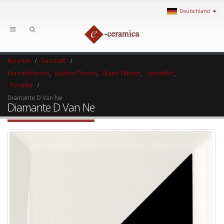
Deutschland
Keramik
Geschäft
Keramikfliesen
,
Küchen Fliesen
,
Wand Fliesen
,
Hersteller
,
Tonalite
Diamante D Van Ne
Diamante D Van Ne