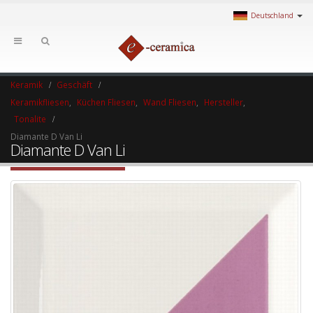
Deutschland
Keramik
Geschäft
Keramikfliesen
,
Küchen Fliesen
,
Wand Fliesen
,
Hersteller
,
Tonalite
Diamante D Van Li
Diamante D Van Li