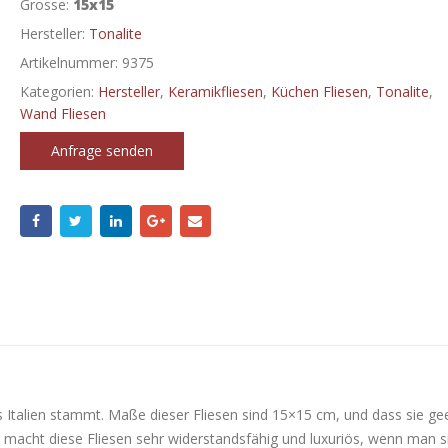
Grosse:
15x15
Hersteller:
Tonalite
Artikelnummer:
9375
Kategorien:
Hersteller
,
Keramikfliesen
,
Küchen Fliesen
,
Tonalite
,
Wand Fliesen
Anfrage senden
us Italien stammt. Maße dieser Fliesen sind 15×15 cm, und dass sie ge
 macht diese Fliesen sehr widerstandsfähig und luxuriös, wenn man s