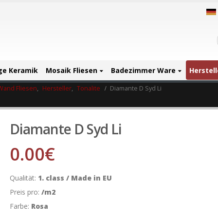
ige Keramik
Mosaik Fliesen
Badezimmer Ware
Herstell
Wand Fliesen
,
Hersteller
,
Tonalite
Diamante D Syd Li
Diamante D Syd Li
0.00
€
Qualität:
1. class / Made in EU
Preis pro:
/m2
Farbe:
Rosa