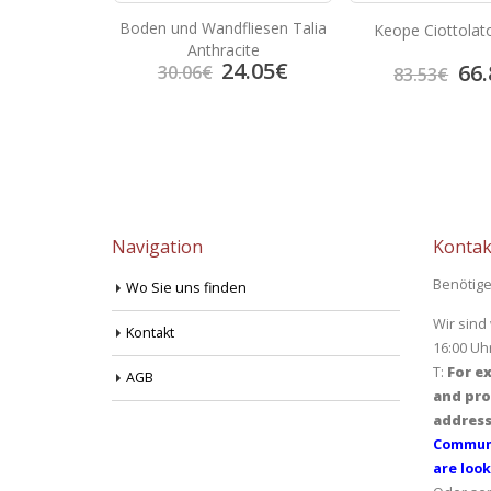
n 60×60 Super
Boden und Wandfliesen Talia
Keope Ciottolat
e
Anthracite
8.17
€
24.05
€
66.
30.06
€
83.53
€
Navigation
Kontak
Benötige
Wo Sie uns finden
Wir sind
Kontakt
16:00 Uh
T:
For ex
AGB
and pro
address
Communi
are look