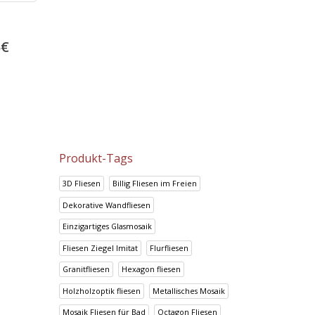
Porzellan fliesen 60×60 Super
Boden und Wandfliesen 
White
Anthracite
38.17
€
24.05
€
5
€
47.72
€
30.06
€
Produkt-Tags
3D Fliesen
Billig Fliesen im Freien
Dekorative Wandfliesen
Einzigartiges Glasmosaik
Fliesen Ziegel Imitat
Flurfliesen
Granitfliesen
Hexagon fliesen
Holzholzoptik fliesen
Metallisches Mosaik
Mosaik Fliesen für Bad
Octagon Fliesen