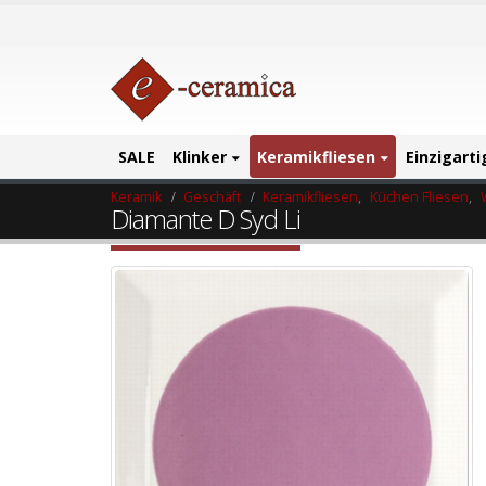
SALE
Klinker
Keramikfliesen
Einzigart
Keramik
Geschäft
Keramikfliesen
,
Küchen Fliesen
,
Diamante D Syd Li