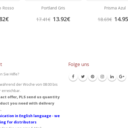
o Rosso
Portland Gris
Prisma Azul
82
€
13.92
€
14.9
17.41
€
18.69
€
t
Folge uns
n Sie Hilfe?
 während der Woche von 08:00 bis
r erreichbar.
act offer, PLS send us quantity
duct you need with delivery
.
cation in English language - we
ing for distributors