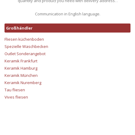
quantity and product you need with delivery address. .
Communication in English language.
Großhändler
Fliesen küchenboden
Spezielle Waschbecken
Outlet Sonderangebot
Keramik Frankfurt
Keramik Hamburg
Keramik München
Keramik Nuremberg
Tau fliesen
Vives fliesen