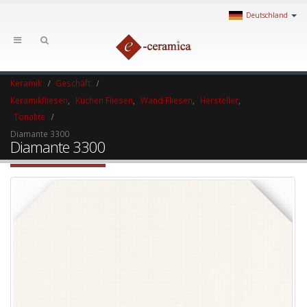
Deutschland
Keramik
Geschäft
Keramikfliesen
,
Küchen Fliesen
,
Wand Fliesen
,
Hersteller
,
Tonalite
Diamante 3300
Diamante 3300