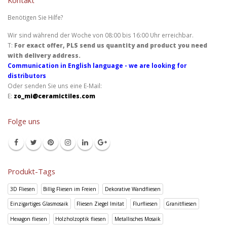
Benötigen Sie Hilfe?
Wir sind während der Woche von 08:00 bis 16:00 Uhr erreichbar.
T:
For exact offer, PLS send us quantity and product you need
with delivery address.
Communication in English language - we are looking for
distributors
Oder senden Sie uns eine E-Mail:
E:
zo_mi@ceramictiles.com
Folge uns
Produkt-Tags
3D Fliesen
Billig Fliesen im Freien
Dekorative Wandfliesen
Einzigartiges Glasmosaik
Fliesen Ziegel Imitat
Flurfliesen
Granitfliesen
Hexagon fliesen
Holzholzoptik fliesen
Metallisches Mosaik