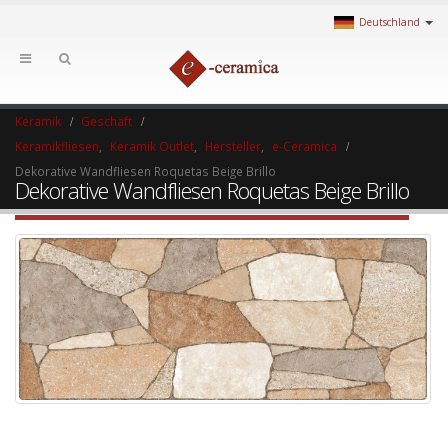
Deutschland
Keramik
Geschäft
Keramikfliesen
,
Keramik Outlet
,
Hersteller
,
e-Ceramica
Dekorative Wandfliesen Roquetas Beige Brillo
Dekorative Wandfliesen Roquetas Beige Brillo