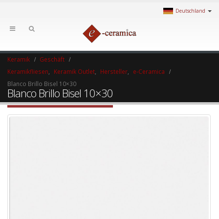
Deutschland
Keramik
Geschäft
Keramikfliesen
,
Keramik Outlet
,
Hersteller
,
e-Ceramica
Blanco Brillo Bisel 10×30
Blanco Brillo Bisel 10×30