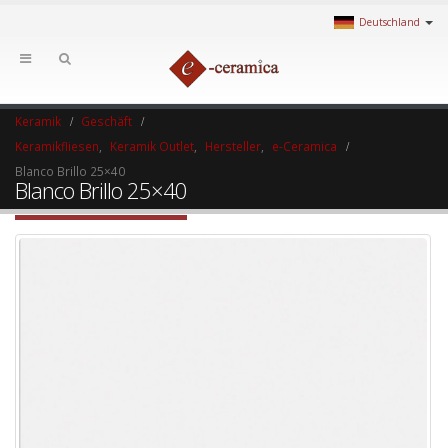
Deutschland
Keramik
Geschäft
Keramikfliesen
,
Keramik Outlet
,
Hersteller
,
e-Ceramica
Blanco Brillo 25×40
Blanco Brillo 25×40