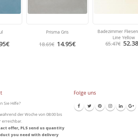
Badezimmer Fliesen
ul
Prisma Gris
Line Yellow
52.3
95
€
14.95
€
65.47
€
18.69
€
t
Folge uns
n Sie Hilfe?
 während der Woche von 08:00 bis
r erreichbar.
act offer, PLS send us quantity
duct you need with delivery