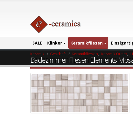
SALE
Klinker
Keramikfliesen
Einzigart
Keramik
Geschäft
Keramikfliesen
,
Keramik Outlet
,
H
Badezimmer Fliesen Elements Mosa