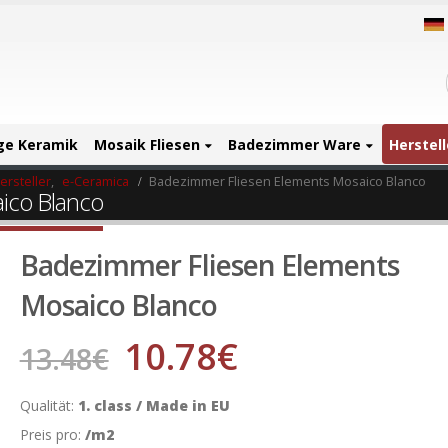
ige Keramik
Mosaik Fliesen
Badezimmer Ware
Herstell
ersteller
,
e-Ceramica
Badezimmer Fliesen Elements Mosaico Blanco
ico Blanco
Badezimmer Fliesen Elements
Mosaico Blanco
10.78
€
13.48
€
Qualität:
1. class / Made in EU
Preis pro:
/m2