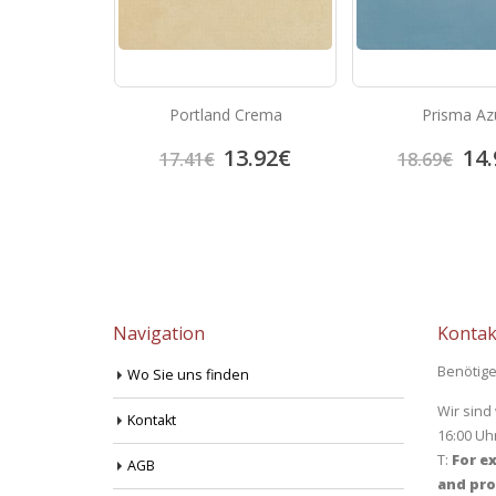
 Gris
Portland Crema
Prisma Az
3.92
€
13.92
€
14.
17.41
€
18.69
€
Navigation
Kontak
Benötige
Wo Sie uns finden
Wir sind
Kontakt
16:00 Uh
T:
For ex
AGB
and pro