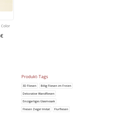
 Color
Portland Gris
Portland Crema
8
€
13.92
€
13.92
€
17.41
€
17.41
€
Produkt-Tags
3D Fliesen
Billig Fliesen im Freien
Dekorative Wandfliesen
Einzigartiges Glasmosaik
Fliesen Ziegel Imitat
Flurfliesen